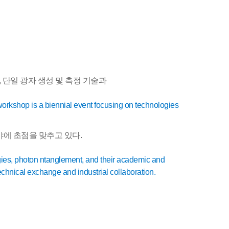
,
단일 광자 생성 및 측정 기술과
orkshop is a biennial event focusing on technologies
에 초점을 맞추고 있다
.
gies, photon ntanglement, and their academic and
technical exchange and industrial collaboration.