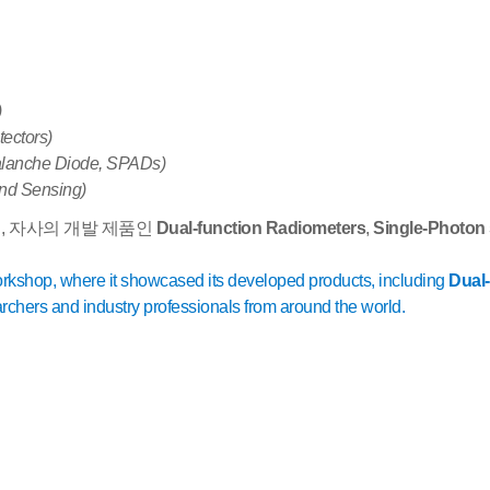
)
ectors)
alanche Diode, SPADs)
nd Sensing)
여
,
자사의 개발 제품인
Dual-function Radiometers
,
Single-Photon
orkshop, where it showcased its developed products, including
Dual
rchers and industry professionals from around the world.