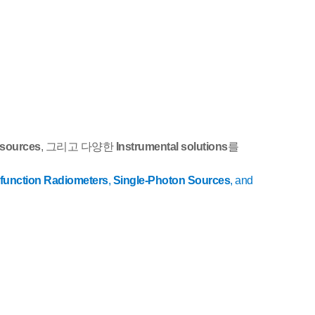
 sources
,
그리고
다양한
Instrumental solutions
를
-function Radiometers
,
Single-Photon Sources
, and