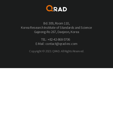
Bd. 309, Room 110,
Korea Research Institute of Standards and Science
Gajeong-Ro 267, Daejeon, Korea
TEL : +82-42-868-5706
E-Mail : contact@qrad-inc.com
Copyright © 2023. QRAD. All Rights Reserved.