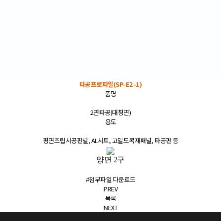
타공프로파일(SP-E2-1)
품명
2면타공(대칭면)
용도
평면조립시공판넬, AL시트, 고밀도목재패널, 타공판 등
양면 2구
#첨부파일 다운로드
PREV
목록
NEXT