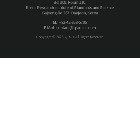
Bd. 309, Room 110,
Korea Research Institute of Standards and Science
Gajeong-Ro 267, Daejeon, Korea
TEL : +82-42-868-5706
E-Mail : contact@qrad-inc.com
Copyright © 2023. QRAD. All Rights Reserved.